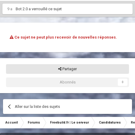
9 a
Bot 2.0
a verrouillé ce sujet
Ce sujet ne peut plus recevoir de nouvelles réponses.
Partager
Abonnés
0
Aller sur la liste des sujets
Accueil
Forums
Freebuild.fr | Le serveur
Candidatures
Re