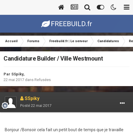
Accueil
Forums
Freebuild.fr | Le serveur
Candidatures
Re
Candidature Builder / Ville Westmount
Par
SSpiky
,
22 mai 2017
dans
Refusées
SSpiky
Posté
22 mai 2017
Bonjour /Bonsoir cela fait un petit bout de temps que je travaille