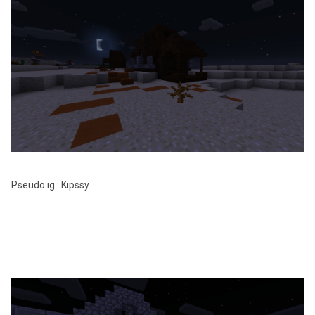
Pseudo ig : Kipssy