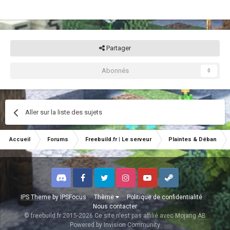
Partager
Abonnés
0
Aller sur la liste des sujets
Accueil
Forums
Freebuild.fr | Le serveur
Plaintes & Déban
Discord
Facebook
Twitter
Instagram
Youtube
Steam
IPS Theme
by
IPSFocus
Thème
Politique de confidentialité
Nous contacter
© freebuild.fr 2015-2026 Ce site n'est pas affilié avec Mojang AB
Powered by Invision Community