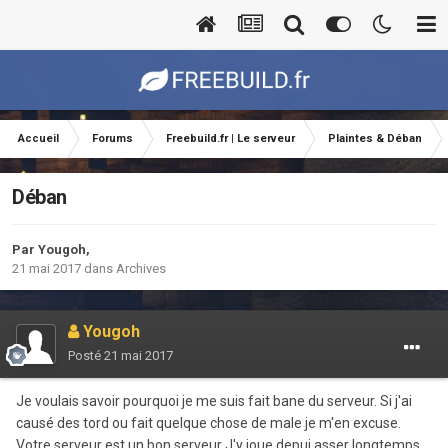
Accueil
Forums
Freebuild.fr | Le serveur
Plaintes & Déban
Déban
Par
Yougoh
,
21 mai 2017
dans
Archives
Yougoh
Posté
21 mai 2017
Je voulais savoir pourquoi je me suis fait bane du serveur. Si j'ai
causé des tord ou fait quelque chose de male je m'en excuse.
Votre serveur est un bon serveur J'y joue depui asser longtemps