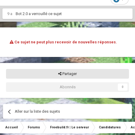
9 a
Bot 2.0
a verrouillé ce sujet
Ce sujet ne peut plus recevoir de nouvelles réponses.
Partager
Abonnés
0
Aller sur la liste des sujets
Accueil
Forums
Freebuild.fr | Le serveur
Candidatures
Ac