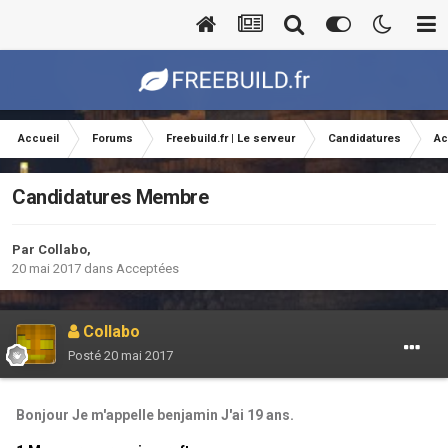
Accueil
Forums
Freebuild.fr | Le serveur
Candidatures
Ac
Candidatures Membre
Par
Collabo
,
20 mai 2017
dans
Acceptées
Collabo
Posté
20 mai 2017
Bonjour Je m'appelle benjamin J'ai 19 ans.