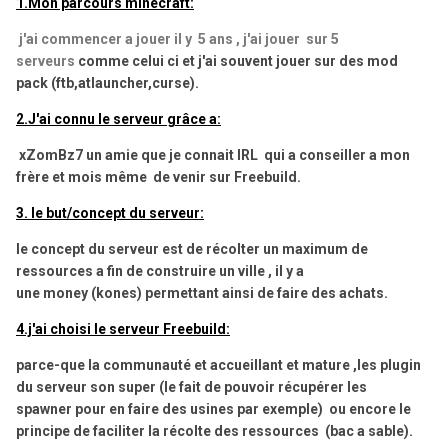
1.Mon parcours minecraft:
j'ai commencer a jouer il y 5 ans , j'ai jouer sur 5
serveurs
comme celui ci et j'ai souvent jouer sur des mod
pack (ftb,atlauncher,curse).
2.J'ai connu le serveur grâce a:
xZomBz7 un amie que je connait IRL qui a conseiller a mon
frère et mois même de venir sur Freebuild.
3. le but/concept du serveur:
le concept du serveur est de récolter un maximum de
ressources a fin de construire un ville , il y a
une money (kones) permettant ainsi de faire des achats.
4
.j'ai choisi le serveur Freebuild:
parce-que la communauté et accueillant et mature ,les plugin
du serveur son super (le fait de pouvoir récupérer les
spawner pour en faire des usines par exemple) ou encore le
principe de faciliter la récolte des ressources (bac a sable).