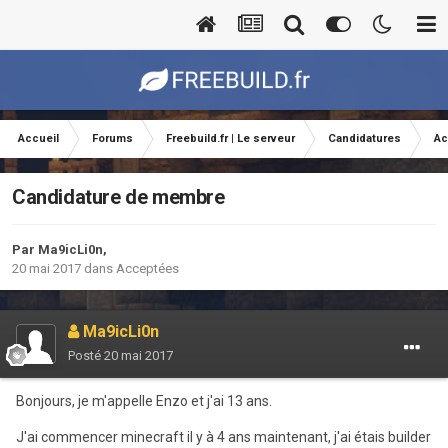
Accueil
Forums
Freebuild.fr | Le serveur
Candidatures
Ac
Candidature de membre
Par
Ma9icLi0n
,
20 mai 2017
dans
Acceptées
Ma9icLi0n
Posté
20 mai 2017
Bonjours, je m'appelle Enzo et j'ai 13 ans.
J'ai commencer minecraft il y à 4 ans maintenant, j'ai étais builder