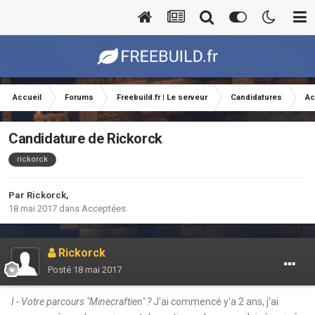
Accueil
Forums
Freebuild.fr | Le serveur
Candidatures
Ac
Candidature de Rickorck
rickorck
Par
Rickorck
,
18 mai 2017
dans
Acceptées
Rickorck
Posté
18 mai 2017
I - Votre parcours "Minecraftien" ?
J'ai commencé y'a 2 ans, j'ai