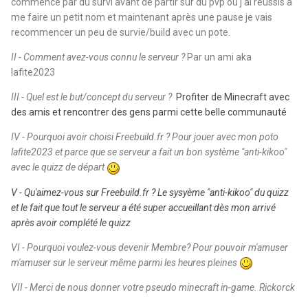
commencé par du survi avant de partir sur du pvp ou j'ai réussis à
me faire un petit nom et maintenant après une pause je vais
recommencer un peu de survie/build avec un pote.
II - Comment avez-vous connu le serveur ?
Par un ami aka
lafite2023
III - Quel est le but/concept du serveur ?
Profiter de Minecraft avec
des amis et rencontrer des gens parmi cette belle communauté
IV - Pourquoi avoir choisi Freebuild.fr ? Pour jouer avec mon poto
lafite2023 et parce que se serveur a fait un bon système "anti-kikoo"
avec le quizz de départ
V - Qu'aimez-vous sur Freebuild.fr ? Le sysyème "anti-kikoo" du quizz
et le fait que tout le serveur a été super accueillant dès mon arrivé
après avoir complété le quizz
VI - Pourquoi voulez-vous devenir Membre? Pour pouvoir m'amuser
m'amuser sur le serveur même parmi les heures pleines
VII - Merci de nous donner votre pseudo minecraft in-game. Rickorck