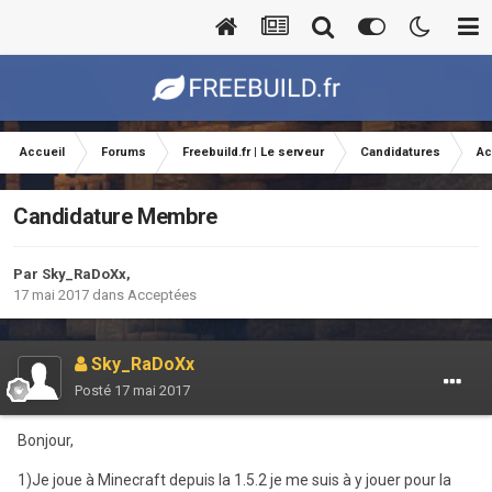
Accueil
Forums
Freebuild.fr | Le serveur
Candidatures
Ac
Candidature Membre
Par
Sky_RaDoXx
,
17 mai 2017
dans
Acceptées
Sky_RaDoXx
Posté
17 mai 2017
Bonjour,
1)Je joue à Minecraft depuis la 1.5.2 je me suis à y jouer pour la