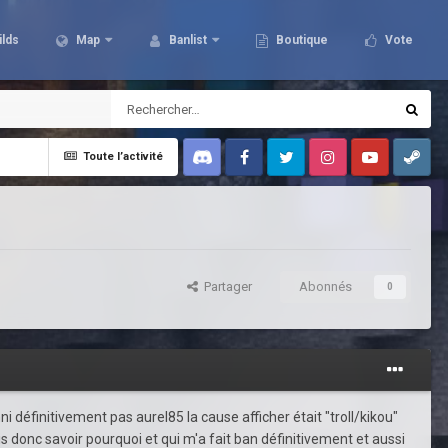
ilds
Map
Banlist
Boutique
Vote
Toute l’activité
Discord
Facebook
Twitter
Instagram
Youtube
Steam
Partager
Abonnés
0
 définitivement pas aurel85 la cause afficher était "troll/kikou"
is donc savoir pourquoi et qui m'a fait ban définitivement et aussi