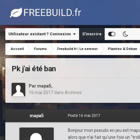
Utilisateur existant ? Connexion
S’inscrire
Accueil
Forums
Freebuild.fr | Le serveur
Plaintes & Déban
Pk j'ai été ban
Par
mapa5
,
16 mai 2017
dans
Archives
mapa5
Posté
16 mai 2017
Bonjour mon pseudo en jeu est mapa5 e
alors que n'ai fait qu'une fois un "t