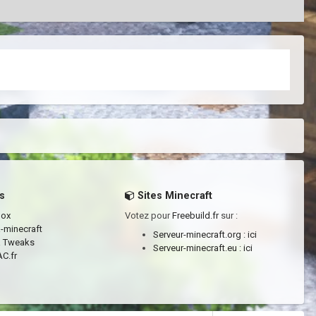
s
Sites Minecraft
box
Votez pour
Freebuild.fr
sur :
a-minecraft
Serveur-minecraft.org :
ici
a Tweaks
Serveur-minecraft.eu :
ici
C.fr