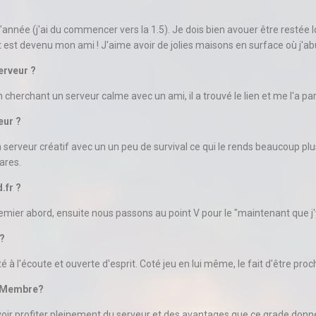
'année (j'ai du commencer vers la 1.5). Je dois bien avouer être rest
t est devenu mon ami ! J'aime avoir de jolies maisons en surface où j'ab
erveur ?
cherchant un serveur calme avec un ami, il a trouvé le lien et me l'a pa
eur ?
un serveur créatif avec un un peu de survival ce qui le rends beaucoup pl
ares.
.fr ?
emier abord, ensuite nous passons au point V pour le "maintenant que j'y
 ?
à l'écoute et ouverte d'esprit. Coté jeu en lui même, le fait d'être proch
r Membre?
ir profiter pleinement du serveur et des avantages que ce grade donn