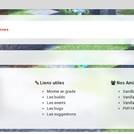
nses.
Liens utiles
Nos Ami
Monter en grade
Sand
Les builds
Vanill
Les events
Vanill
Les bugs
PVP-FA
Les suggestions