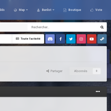
ilds
Map
Banlist
Boutique
Vote
Toute l’activité
Discord
Facebook
Twitter
Instagram
Youtube
Steam
Partager
Abonnés
0