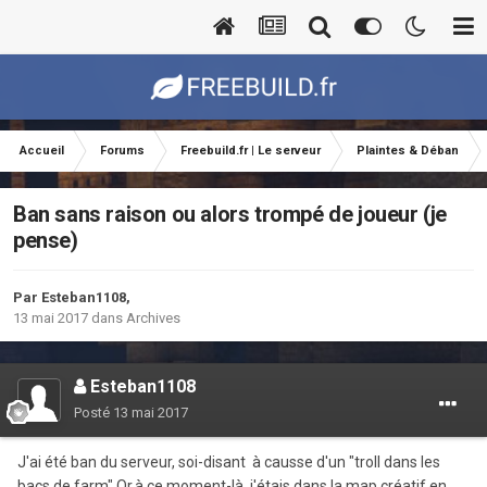
Accueil
Forums
Freebuild.fr | Le serveur
Plaintes & Déban
Ban sans raison ou alors trompé de joueur (je
pense)
Par
Esteban1108
,
13 mai 2017
dans
Archives
Esteban1108
Posté
13 mai 2017
J'ai été ban du serveur, soi-disant à causse d'un "troll dans les
bacs de farm".Or,à ce moment-là, j'étais dans la map créatif en