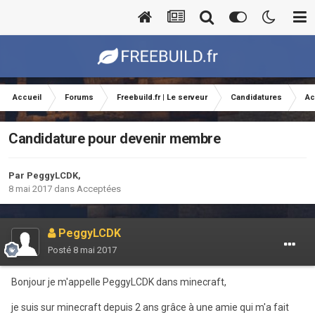
Accueil
Forums
Freebuild.fr | Le serveur
Candidatures
Ac
Candidature pour devenir membre
Par
PeggyLCDK
,
8 mai 2017
dans
Acceptées
PeggyLCDK
Posté
8 mai 2017
Bonjour je m'appelle PeggyLCDK dans minecraft,
je suis sur minecraft depuis 2 ans grâce à une amie qui m'a fait