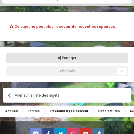
Ce sujet ne peut plus recevoir de nouvelles réponses.
Partager
Abonnés
0
Aller sur la liste des sujets
Accueil
Forums
Freebuild.fr | Le serveur
Candidatures
Ac