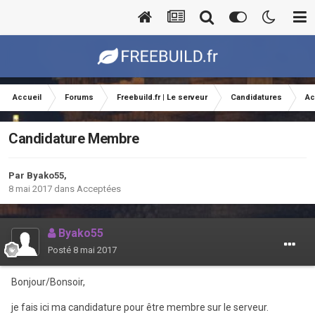
Accueil
Forums
Freebuild.fr | Le serveur
Candidatures
Ac
Candidature Membre
Par
Byako55
,
8 mai 2017
dans
Acceptées
Byako55
Posté
8 mai 2017
Bonjour/Bonsoir,
je fais ici ma candidature pour être membre sur le serveur.