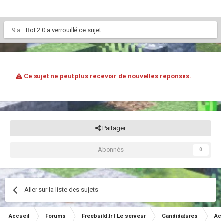
9 a
Bot 2.0
a verrouillé ce sujet
Ce sujet ne peut plus recevoir de nouvelles réponses.
Partager
Abonnés
0
Aller sur la liste des sujets
Accueil
Forums
Freebuild.fr | Le serveur
Candidatures
Ac