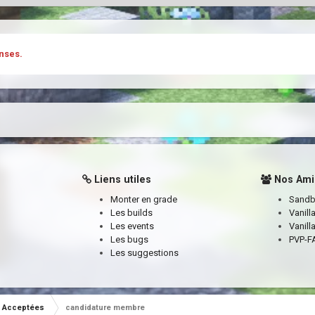
nses.
Liens utiles
Nos Ami
Monter en grade
Sand
Les builds
Vanill
Les events
Vanill
Les bugs
PVP-FA
Les suggestions
Acceptées
candidature membre