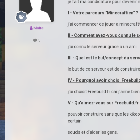
je fait ma candidature pour devenir 
I - Votre parcours "Minecraftien" ?
j'ai commencer de jouer a minecraftt 
Maire
II - Comment avez-vous connu le s
5
j'ai connu le serveur grâce a un ami.
III - Quel est le but/concept du serv
le but de ce serveur est de construir
IV - Pourquoi avoir choisi Freebuild
j'ai choisit Freebuild.fr car j'aime b
V - Qu'aimez-vous sur Freebuild.fr
pouvoir construire sans que les kikoo
certain
soucis et d'aider les gens.