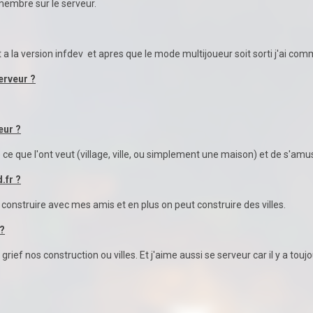
membre sur le serveur.
a la version infdev et apres que le mode multijoueur soit sorti j'ai comm
erveur ?
eur ?
e ce que l'ont veut (village, ville, ou simplement une maison) et de s'am
.fr ?
ien construire avec mes amis et en plus on peut construire des villes.
 ?
 grief nos construction ou villes. Et j'aime aussi se serveur car il y a t