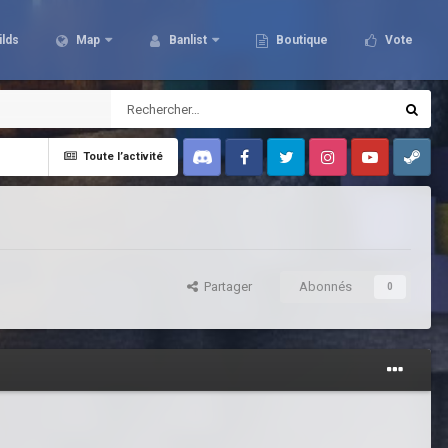
ilds
Map
Banlist
Boutique
Vote
Toute l’activité
Discord
Facebook
Twitter
Instagram
Youtube
Steam
Partager
Abonnés
0