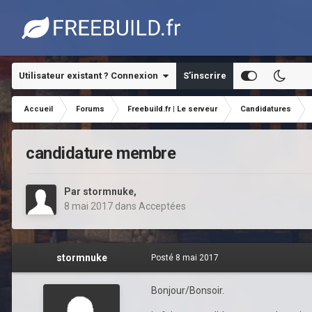
Utilisateur existant ? Connexion
S’inscrire
Accueil
Forums
Freebuild.fr | Le serveur
Candidatures
candidature membre
Par
stormnuke
,
8 mai 2017
dans
Acceptées
stormnuke
Posté
8 mai 2017
Bonjour/Bonsoir.