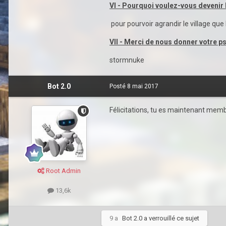
VI - Pourquoi voulez-vous deveni
pour pourvoir agrandir le village que 
VII - Merci de nous donner votre 
stormnuke
Bot 2.0
Posté
8 mai 2017
Félicitations, tu es maintenant membr
Root Admin
13,6k
9 a
Bot 2.0
a verrouillé ce sujet