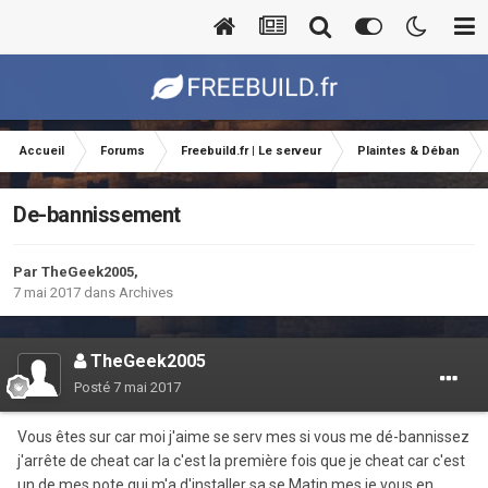
Accueil
Forums
Freebuild.fr | Le serveur
Plaintes & Déban
De-bannissement
Par
TheGeek2005
,
7 mai 2017
dans
Archives
TheGeek2005
Posté
7 mai 2017
Vous êtes sur car moi j'aime se serv mes si vous me dé-bannissez
j'arrête de cheat car la c'est la première fois que je cheat car c'est
un de mes pote qui m'a d'installer sa se Matin mes je vous en