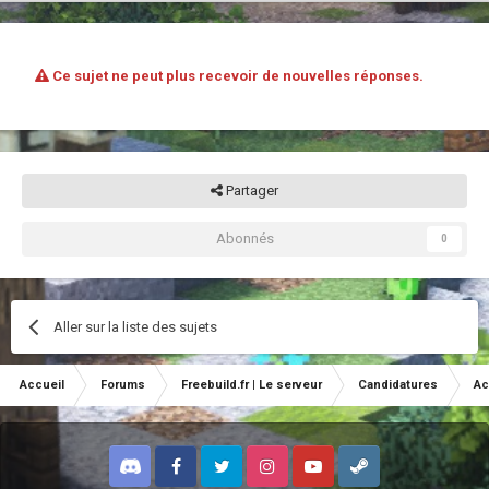
Ce sujet ne peut plus recevoir de nouvelles réponses.
Partager
Abonnés
0
Aller sur la liste des sujets
Accueil
Forums
Freebuild.fr | Le serveur
Candidatures
Ac
Discord
Facebook
Twitter
Instagram
Youtube
Steam