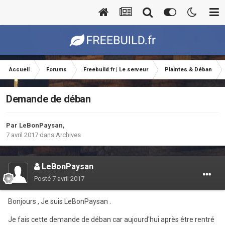
Accueil
Forums
Freebuild.fr | Le serveur
Plaintes & Déban
Demande de déban
Par
LeBonPaysan
,
7 avril 2017
dans
Archives
LeBonPaysan
Posté
7 avril 2017
Bonjours , Je suis LeBonPaysan .
Je fais cette demande de déban car aujourd'hui après être rentré