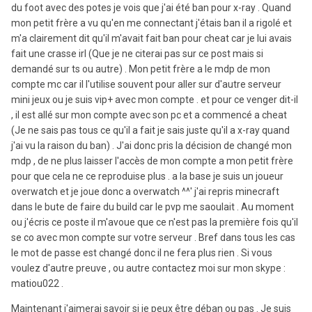
du foot avec des potes je vois que j'ai été ban pour x-ray . Quand
mon petit frère a vu qu'en me connectant j'étais ban il a rigolé et
m'a clairement dit qu'il m'avait fait ban pour cheat car je lui avais
fait une crasse irl (Que je ne citerai pas sur ce post mais si
demandé sur ts ou autre) . Mon petit frère a le mdp de mon
compte mc car il l'utilise souvent pour aller sur d'autre serveur
mini jeux ou je suis vip+ avec mon compte . et pour ce venger dit-il
, il est allé sur mon compte avec son pc et a commencé a cheat
(Je ne sais pas tous ce qu'il a fait je sais juste qu'il a x-ray quand
j'ai vu la raison du ban) . J'ai donc pris la décision de changé mon
mdp , de ne plus laisser l'accès de mon compte a mon petit frère
pour que cela ne ce reproduise plus . a la base je suis un joueur
overwatch et je joue donc a overwatch ^^' j'ai repris minecraft
dans le bute de faire du build car le pvp me saoulait . Au moment
ou j'écris ce poste il m'avoue que ce n'est pas la première fois qu'il
se co avec mon compte sur votre serveur . Bref dans tous les cas
le mot de passe est changé donc il ne fera plus rien . Si vous
voulez d'autre preuve , ou autre contactez moi sur mon skype :
matiou022 .
Maintenant j'aimerai savoir si je peux être déban ou pas . Je suis