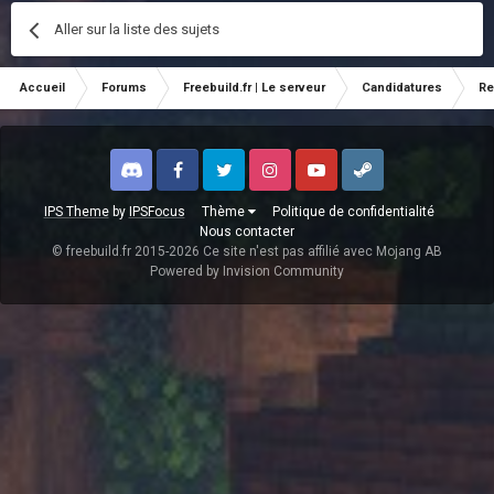
Aller sur la liste des sujets
Accueil
Forums
Freebuild.fr | Le serveur
Candidatures
Re
Discord
Facebook
Twitter
Instagram
Youtube
Steam
IPS Theme
by
IPSFocus
Thème
Politique de confidentialité
Nous contacter
© freebuild.fr 2015-2026 Ce site n'est pas affilié avec Mojang AB
Powered by Invision Community