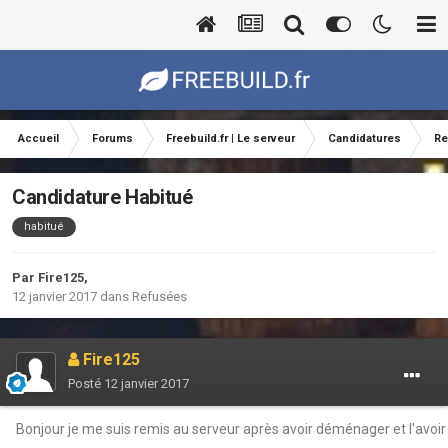
Accueil
Forums
Freebuild.fr | Le serveur
Candidatures
Re
Candidature Habitué
habitué
Par
Fire125
,
12 janvier 2017
dans
Refusées
Fire125
Posté
12 janvier 2017
Bonjour je me suis remis au serveur après avoir déménager et l'av