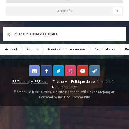
Abonnés
0
Aller sur la liste des sujets
Accueil
Forums
Freebuild.fr | Le serveur
Candidatures
Re
Discord
Facebook
Twitter
Instagram
Youtube
Steam
IPS Theme
by
IPSFocus
Thème
Politique de confidentialité
Nous contacter
© freebuild.fr 2015-2026 Ce site n'est pas affilié avec Mojang AB
Powered by Invision Community