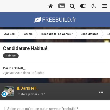
Accueil
Forums
Freebuild.fr | Le serveur
Candidatures
Re
Candidature Habitué
habitué
Par
DarkHell_
,
2 janvier 2017
dans
Refusées
DarkHell_
Posté
2 janvier 2017
I - Selon vous qu'est ce qu'un serveur freebuild ?