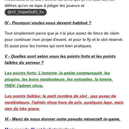
délires qu'on se tape à piéger les joueurs et
.
@xX_SniperDu93_Xx
IV - Pourquoi voulez-vous devenir habitué ?
Tout simplement parce que je n'ai plus assez de blocs de claim
pour
continuer mon projet d'event, et pour le fly et le slot réservé.
Et aussi pour les homes qui sont bien pratiques.
V - Quelles sont selon vous les points forts et les points
faibles du serveur ?
Les points forts: L'entente, la petite communauté, les
plugins, les bons modérateurs, les entraides, la loterie,
l'HDV, l'admin shop.
Les points faibles: le petit nombre de
slot , pas assez de
modérateurs, l'admin shop hors de prix, quelques lags, mais
rien de très grave.
VI - Merci de nous donner votre pseudo minecraft in-game.