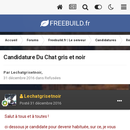
Accueil
Forums
Freebuild.fr | Le serveur
Candidatures
Re
Candidature Du Chat gris et noir
Par
Lechatgrisetnoir
,
31 décembre 2016
dans
Refusées
Lechatgrisetnoir
Posté
31 décembre 2016
Salut à tous et à toutes !
ci-dessous je candidate pour devenir habituée, sur ce, je vous