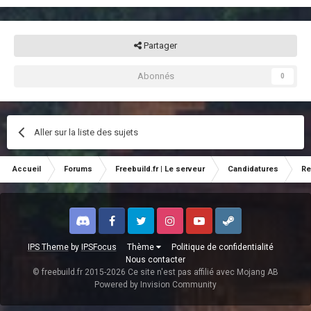
Partager
Abonnés
0
Aller sur la liste des sujets
Accueil
Forums
Freebuild.fr | Le serveur
Candidatures
Re
Discord
Facebook
Twitter
Instagram
Youtube
Steam
IPS Theme
by
IPSFocus
Thème
Politique de confidentialité
Nous contacter
© freebuild.fr 2015-2026 Ce site n'est pas affilié avec Mojang AB
Powered by Invision Community