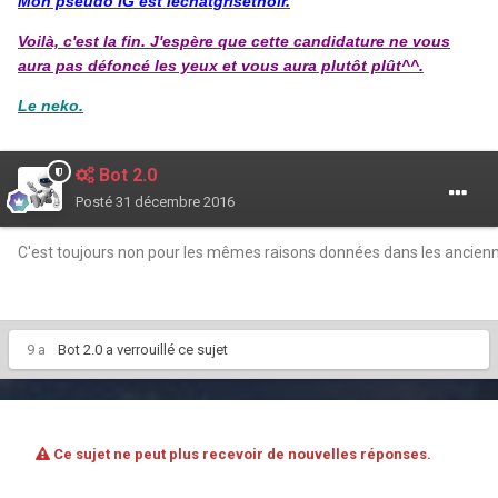
Mon pseudo IG est lechatgrisetnoir.
Voilà, c'est la fin. J'espère que cette candidature ne vous
aura pas défoncé les yeux et vous aura plutôt plût^^.
Le neko.
Bot 2.0
Posté
31 décembre 2016
C'est toujours non pour les mêmes raisons données dans les ancien
9 a
Bot 2.0
a verrouillé ce sujet
Ce sujet ne peut plus recevoir de nouvelles réponses.