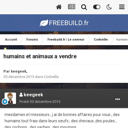
Accueil
Forums
Freebuild.fr | Le serveur
Corbeille
humain
humains et animaux a vendre
Par
keegeek
,
30 décembre 2015
dans
Corbeille
keegeek
Posté
30 décembre 2015
mesdames et messieurs , j ai de bonnes affaires pour vous , des
humains tout frais dans leurs oeufs , des chevaux ,des poules ,
des cochons , des vaches , des moutons , .....