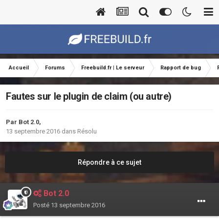
Accueil
Forums
Freebuild.fr | Le serveur
Rapport de bug
Fautes sur le plugin de claim (ou autre)
Par
Bot 2.0
,
13 septembre 2016
dans
Résolu
Répondre à ce sujet
Bot 2.0
Posté
13 septembre 2016