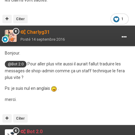
les claims vont sautés.
Citer
1
Charlyg31
Posté
14 septembre 2016
Bonjour.
Pour aller plus vite aussi il aurait fallut traduire les
@Bot 2.0
messages de shop-admin comme ça un staff technique le fera
plus vite ?
Ps: je suis nul en anglais
.
merci.
Citer
Bot 2.0