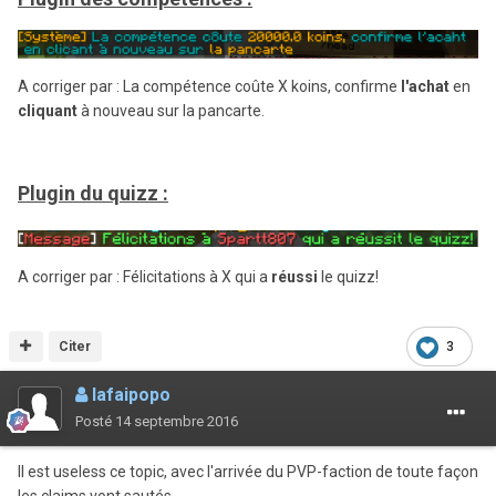
A corriger par : La compétence coûte X koins, confirme
l'achat
en
cliquant
à nouveau sur la pancarte.
Plugin du quizz :
A corriger par : Félicitations à X qui a
réussi
le quizz!
Citer
3
lafaipopo
Posté
14 septembre 2016
Il est useless ce topic, avec l'arrivée du PVP-faction de toute façon