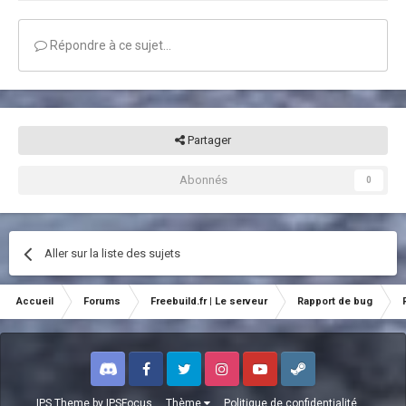
Répondre à ce sujet…
Partager
Abonnés
0
Aller sur la liste des sujets
Accueil
Forums
Freebuild.fr | Le serveur
Rapport de bug
Discord
Facebook
Twitter
Instagram
Youtube
Steam
IPS Theme
by
IPSFocus
Thème
Politique de confidentialité