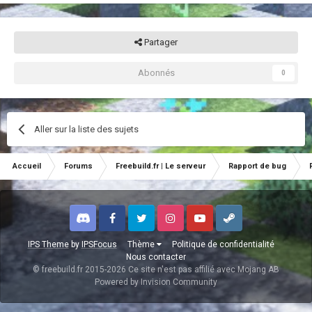
Partager
Abonnés
0
Aller sur la liste des sujets
Accueil
Forums
Freebuild.fr | Le serveur
Rapport de bug
Discord
Facebook
Twitter
Instagram
Youtube
Steam
IPS Theme
by
IPSFocus
Thème
Politique de confidentialité
Nous contacter
© freebuild.fr 2015-2026 Ce site n'est pas affilié avec Mojang AB
Powered by Invision Community