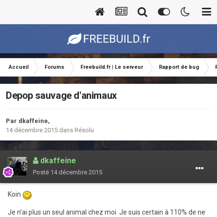
Accueil
Forums
Freebuild.fr | Le serveur
Rapport de bug
Depop sauvage d'animaux
Par
dkaffeine
,
14 décembre 2015
dans
Résolu
dkaffeine
Posté
14 décembre 2015
Koin
Je n'ai plus un seul animal chez moi. Je suis certain à 110% de ne