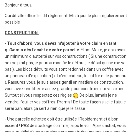
Bonjour à tous,
Qui dit ville officielle, dit règlement. Mis à jour le plus régulièrement
possible
CONSTRUCTION
:
-
Tout d'abord, vous devez m'ajouter à votre claim en tant
qu'Admin dès l'acaht de votre parcelle
. Etant Maire, je dois avoir
un minimum d'autorité sur vos constructions ( Si une construction
ne me plait pas, je pourrai modifié le défaut, le détail qui ne me va
pas ). Les blocs détruits vous sont redonnés dans un coffre avec
un panneau d'explication ( et c'est cadeau, le coffre et le panneau
). Rassurez vous, je suis assez gentil en matière de construction,
vous avez une liberté assez grande pour construire sur vos claim.
Surtout si vous respectez ces règles
De plus, jamais je ne
viendrai fouiller vos coffres. Promis ! De toute façon si je le fais, je
serai ban, alors ça sert a rien que je le fasse
- Une parcelle achetée doit être utilisée ! Rapidement et à bon
escient !
PAS
de stockage comme j'ai pu le voir. Après achat, vous
avez un délai d'une semaine pour construire une maison digne de