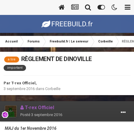
Accueil
Forums
Freebuild.fr | Le serveur
Corbeille
RÈGLEM
RÈGLEMENT DE DINOVILLE
a lire
important
Par
T-rex Officiel
,
3 septembre 2016
dans
Corbeille
T-rex Officiel
Posté
3 septembre 2016
MAJ du 1er Novembre 2016