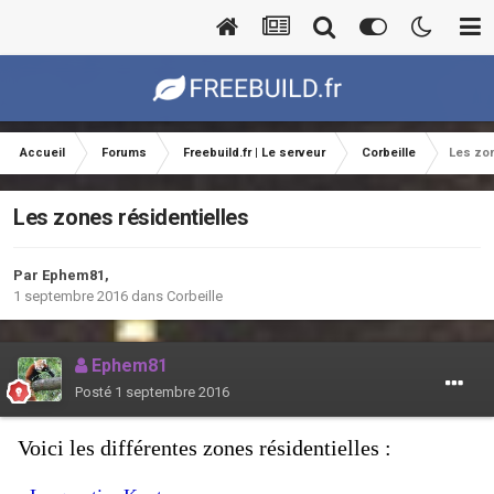
Accueil
Forums
Freebuild.fr | Le serveur
Corbeille
Les zon
Les zones résidentielles
Par
Ephem81
,
1 septembre 2016
dans
Corbeille
Ephem81
Posté
1 septembre 2016
Voici les différentes zones résidentielles :