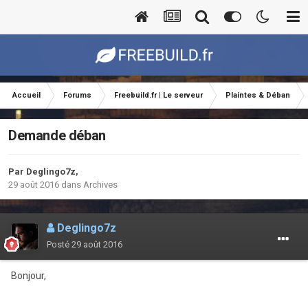
Accueil
Forums
Freebuild.fr | Le serveur
Plaintes & Déban
Demande déban
Par
Deglingo7z
,
29 août 2016
dans
Archives
Deglingo7z
Posté
29 août 2016
Bonjour,