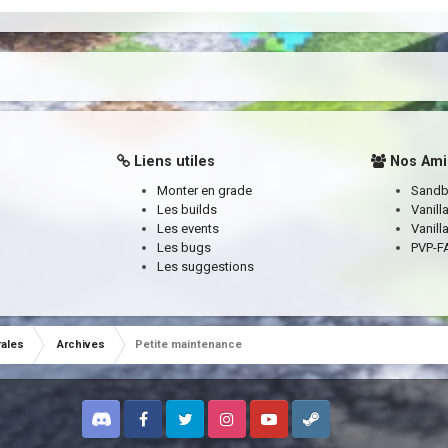
Liens utiles
Nos Ami
Monter en grade
Sand
Les builds
Vanill
Les events
Vanill
Les bugs
PVP-FA
Les suggestions
rales
Archives
Petite maintenance
Discord
Facebook
Twitter
Instagram
Youtube
Steam