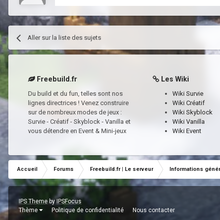
Aller sur la liste des sujets
Freebuild.fr
Les Wiki
Du build et du fun, telles sont nos
Wiki Survie
lignes directrices ! Venez construire
Wiki Créatif
sur de nombreux modes de jeux :
Wiki Skyblock
Survie - Créatif - Skyblock - Vanilla et
Wiki Vanilla
vous détendre en Event & Mini-jeux
Wiki Event
Accueil
Forums
Freebuild.fr | Le serveur
Informations géné
IPS Theme
by
IPSFocus
Thème
Politique de confidentialité
Nous contacter