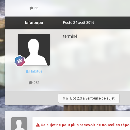
56
lafaipopo
Posté
24 août 2016
terminé
Habitué
982
9 a
Bot 2.0
a verrouillé ce sujet
Ce sujet ne peut plus recevoir de nouvelles répo