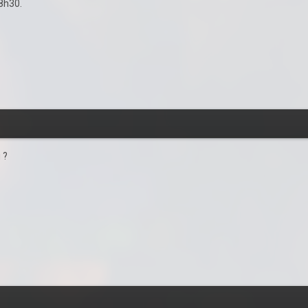
8h30.
 ?