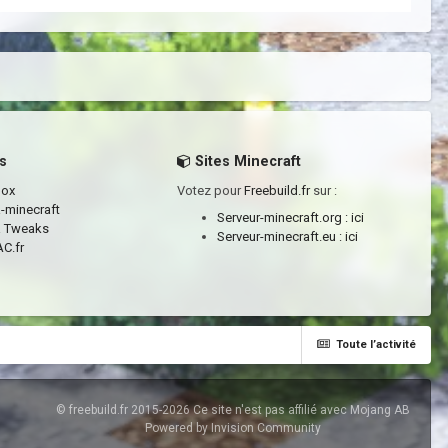
s
Sites Minecraft
box
Votez pour
Freebuild.fr
sur :
a-minecraft
Serveur-minecraft.org :
ici
a Tweaks
Serveur-minecraft.eu :
ici
C.fr
Toute l’activité
© freebuild.fr 2015-2026 Ce site n'est pas affilié avec Mojang AB
Powered by Invision Community