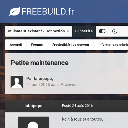
Utilisateur existant ? Connexion
S’inscrire
Accueil
Forums
Freebuild.fr | Le serveur
Informations géné
Petite maintenance
Par
lafaipopo
,
24 août 2016
dans
Archives
lafaipopo
Posté
24 août 2016
Koin à tous et à toutes,