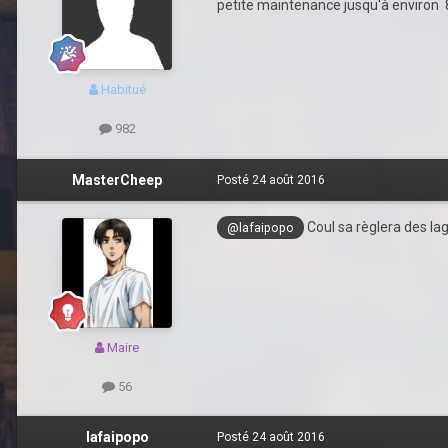
petite maintenance jusqu'à environ 
Habitué
982
MasterCheep
Posté
24 août 2016
Coul sa règlera des lag
@lafaipopo
Maire
56
lafaipopo
Posté
24 août 2016