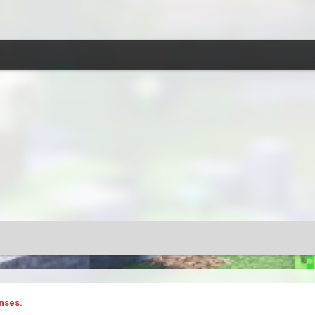
nses.