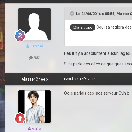
Le 24/08/2016 à 05:55,
Master
Coul sa règlera des
@lafaipopo
Habitué
Heu il n'y a absolument aucun lag lo
982
Si tu parle des déco de quelques seco
MasterCheep
Posté
24 août 2016
Ok je parlais des lags serveur Ovh ):
Maire