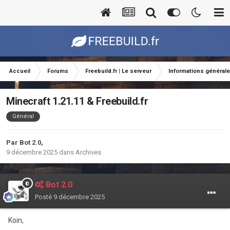
Accueil
Forums
Freebuild.fr | Le serveur
Informations général
Minecraft 1.21.11 & Freebuild.fr
Général
Par
Bot 2.0
,
9 décembre 2025
dans
Archives
Bot 2.0
Posté
9 décembre 2025
Koin,