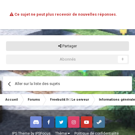
Ce sujet ne peut plus recevoir de nouvelles réponses.
Partager
Abonnés
0
Aller sur la liste des sujets
Accueil
Forums
Freebuild.fr | Le serveur
Informations général
Discord
Facebook
Twitter
Instagram
Youtube
Steam
IPS Theme
by
IPSFocus
Thème
Politique de confidentialité