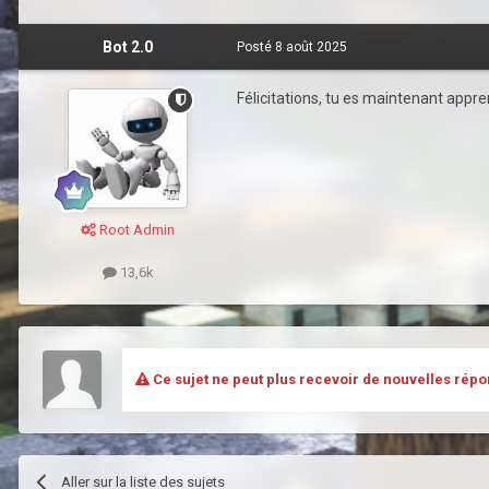
Bot 2.0
Posté
8 août 2025
Félicitations, tu es maintenant apprent
Root Admin
13,6k
Ce sujet ne peut plus recevoir de nouvelles répo
Aller sur la liste des sujets