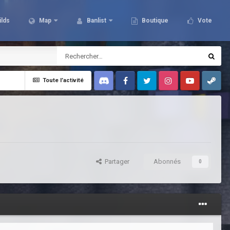
ilds
Map
Banlist
Boutique
Vote
Toute l’activité
Discord
Facebook
Twitter
Instagram
Youtube
Steam
Partager
Abonnés
0