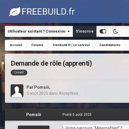
Utilisateur existant ? Connexion
S’inscrire
Accueil
Forums
Freebuild.fr | Le serveur
Candidatures
Demande de rôle (apprenti)
Créatif
Par
Pomsiii
,
5 août 2025
dans
Acceptées
Pomsiii
Posté
5 août 2025
I -Votre parcours "Minecraftien" ?