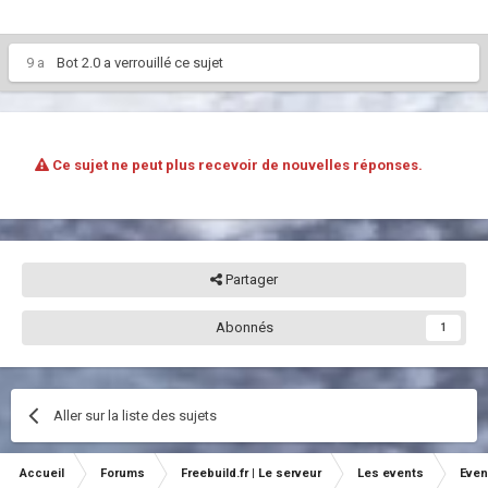
9 a
Bot 2.0
a verrouillé ce sujet
Ce sujet ne peut plus recevoir de nouvelles réponses.
Partager
Abonnés
1
Aller sur la liste des sujets
Accueil
Forums
Freebuild.fr | Le serveur
Les events
Even