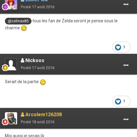
Posté
17 août 2016
tous les fan de Zelda seront je pense sous le
@celmax85
charme
1
Nickoos
Posté
17 août 2016
Serait de la partie
1
Arcolem126208
Posté
18 août 2016
Moi aussi je serais là