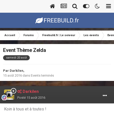
Accueil
Forums
Freebuild.fr | Le serveur
Les events
Even
Event Thème Zelda
samedi 20 août
Par
Darkilen
,
15 août 2016
dans
Events terminés
Darkilen
Posté
15 août 2016
Koin à tous et à toutes !