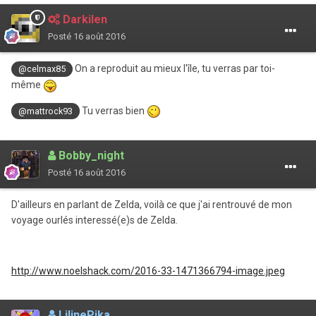
Darkilen
Posté
16 août 2016
On a reproduit au mieux l'île, tu verras par toi-
@celmax85
même
Tu verras bien
@mattrock93
Bobby_night
Posté
16 août 2016
D'ailleurs en parlant de Zelda, voilà ce que j'ai rentrouvé de mon
voyage ourlés interessé(e)s de Zelda.
http://www.noelshack.com/2016-33-1471366794-image.jpeg
LilinePika