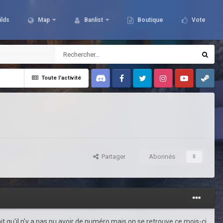
ilds
Map
Banlist
Boutique
Vote
Toute l’activité
Discord
Facebook
Twitter
Instagram
Youtube
Steam
Partager
Abonnés
0
ait qu'il n'y a pas pu avoir de numéro mais
on se retrouve ce mois-ci