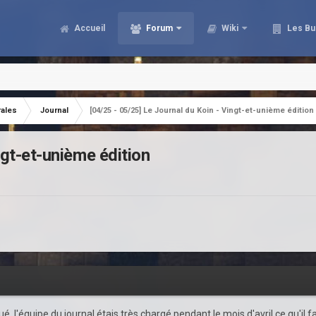
Accueil
Forum
Wiki
Les Bu
rales
Journal
[04/25 - 05/25] Le Journal du Koin - Vingt-et-unième édition
ngt-et-unième édition
ué,
l'équipe du journal étais très chargé pendant le mois d'avril ce qu'il f