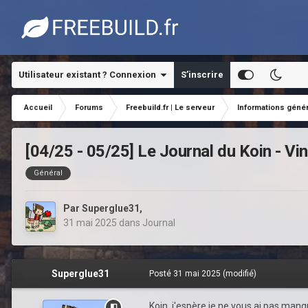
Utilisateur existant ? Connexion
S’inscrire
Accueil
Forums
Freebuild.fr | Le serveur
Informations géné
[04/25 - 05/25] Le Journal du Koin - Vi
Général
Par
Superglue31
,
31 mai 2025
dans
Journal
Superglue31
Posté
31 mai 2025
(modifié)
Koin, j'espère je ne vous ai pas manq