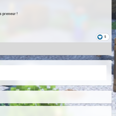
s preneur !
5