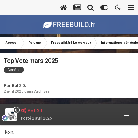
Accueil
Forums
Freebuild.fr | Le serveur
Informations général
Top Vote mars 2025
Général
Par
Bot 2.0
,
2 avril 2025
dans
Archives
Bot 2.0
Posté
2 avril 2025
Koin,