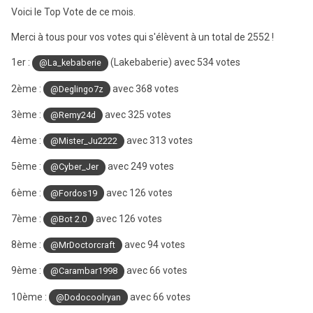
Voici le Top Vote de ce mois.
Merci à tous pour vos votes qui s'élèvent à un total de 2552 !
1er :
(Lakebaberie)
avec 534 votes
@La_kebaberie
2ème :
avec 368 votes
@Deglingo7z
3ème :
avec 325 votes
@Remy24d
4ème :
avec 313 votes
@Mister_Ju2222
5ème
:
avec 249 votes
@Cyber_Jer
6ème :
avec 126 votes
@Fordos19
7ème
:
avec 126 votes
@Bot 2.0
8ème :
avec 94 votes
@MrDoctorcraft
9ème
:
avec 66 votes
@Carambar1998
10ème :
avec 66 votes
@Dodocoolryan