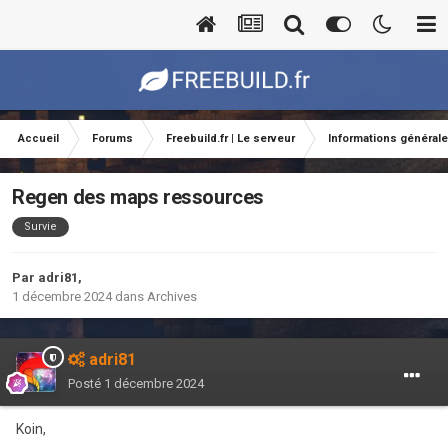
Accueil
Forums
Freebuild.fr | Le serveur
Informations général
Regen des maps ressources
Survie
Par
adri81
,
1 décembre 2024
dans
Archives
adri81
Posté
1 décembre 2024
Koin,