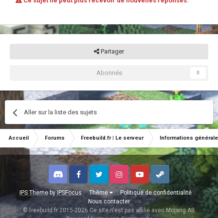
Ce sujet ne peut plus recevoir de nouvelles réponses.
Partager
Abonnés
0
Aller sur la liste des sujets
Accueil
Forums
Freebuild.fr | Le serveur
Informations général
Discord
Facebook
Twitter
Instagram
Youtube
Steam
IPS Theme
by
IPSFocus
Thème
Politique de confidentialité
Nous contacter
© freebuild.fr 2015-2026 Ce site n'est pas affilié avec Mojang AB