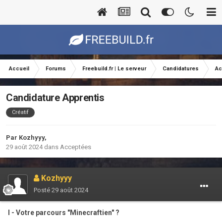
Accueil
Forums
Freebuild.fr | Le serveur
Candidatures
Ac
Candidature Apprentis
Créatif
Par
Kozhyyy
,
29 août 2024
dans
Acceptées
Kozhyyy
Posté
29 août 2024
I - Votre parcours "Minecraftien" ?