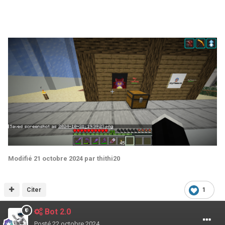
Modifié
21 octobre 2024
par thithi20
Citer
1
Bot 2.0
Posté
22 octobre 2024