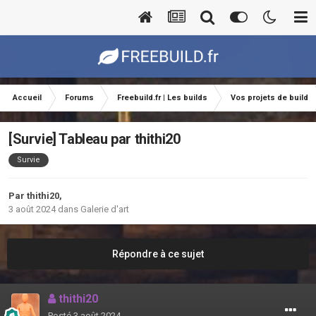
Accueil
Forums
Freebuild.fr | Les builds
Vos projets de build
[Survie] Tableau par thithi20
Survie
Par
thithi20
,
3 août 2024
dans
Galerie d'art
Répondre à ce sujet
thithi20
Posté
3 août 2024