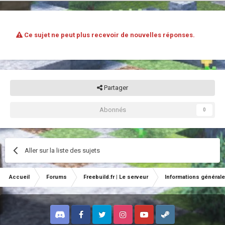
Ce sujet ne peut plus recevoir de nouvelles réponses.
Partager
Abonnés
0
Aller sur la liste des sujets
Accueil
Forums
Freebuild.fr | Le serveur
Informations général
Discord
Facebook
Twitter
Instagram
Youtube
Steam