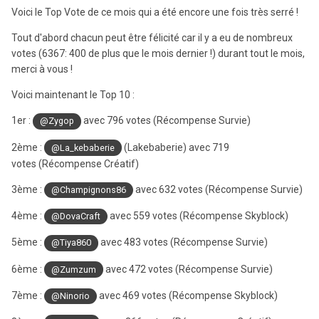
Voici le Top Vote de ce mois qui a été encore une fois très serré !
Tout d'abord chacun peut être félicité car il y a eu de nombreux
votes (6367: 400 de plus que le mois dernier !) durant tout le mois,
merci à vous !
Voici maintenant le Top 10
:
1er :
avec 796 votes (Récompense Survie)
@Zygop
2ème :
(Lakebaberie) avec 719
@La_kebaberie
votes
(Récompense Créatif)
3ème :
avec 632 votes
(Récompense Survie)
@Champignons86
4ème :
avec 559 votes
(Récompense Skyblock)
@DovaCraft
5ème :
avec 483 votes
(Récompense Survie)
@Tiya860
6ème :
avec 472 votes
(Récompense Survie)
@Zumzum
7ème :
avec 469 votes
(Récompense Skyblock)
@Ninorio