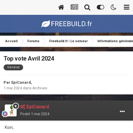
Accueil
Forums
Freebuild.fr | Le serveur
Informations général
Top vote Avril 2024
Général
Par
EpiCanard
,
1 mai 2024
dans
Archives
EpiCanard
Posté
1 mai 2024
Koin,