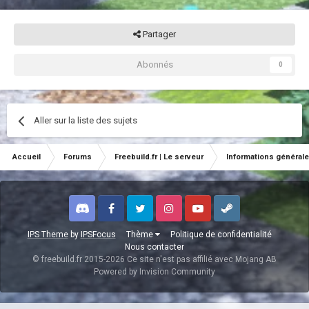
Partager
Abonnés
0
Aller sur la liste des sujets
Accueil
Forums
Freebuild.fr | Le serveur
Informations général
Discord
Facebook
Twitter
Instagram
Youtube
Steam
IPS Theme
by
IPSFocus
Thème
Politique de confidentialité
Nous contacter
© freebuild.fr 2015-2026 Ce site n'est pas affilié avec Mojang AB
Powered by Invision Community