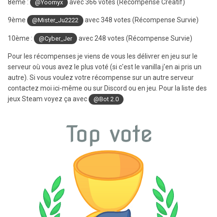
8ème :
avec 366 votes
(Récompense Créatif)
@Yoomyx
9ème
avec 348 votes
(Récompense Survie)
@Mister_Ju2222
10ème :
avec 248 votes
(Récompense Survie)
@Cyber_Jer
Pour les récompenses je viens de vous les délivrer en jeu sur le
serveur où vous avez le plus voté (si c'est le vanilla j'en ai pris un
autre). Si vous voulez votre récompense sur un autre serveur
contactez moi ici-même ou sur Discord ou en jeu. Pour la liste des
jeux Steam voyez ça avec
@Bot 2.0