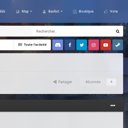
ilds
Map
Banlist
Boutique
Vote
Toute l’activité
Discord
Facebook
Twitter
Instagram
Youtube
Steam
Partager
Abonnés
0