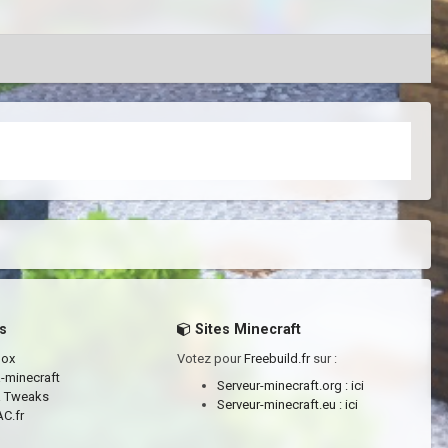
s
Sites Minecraft
box
Votez pour
Freebuild.fr
sur :
a-minecraft
Serveur-minecraft.org :
ici
a Tweaks
Serveur-minecraft.eu :
ici
C.fr