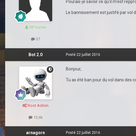
Pourais-je savoir ce qu'il m'est rep
Le bannissement est justifé par vol de
VIP Survie
37
Bot 2.0
Posté
22 juillet 2016
Bonjour,
Tu as été ban pour du vol dans des co
Root Admin
13,6k
arnagorn
Posté
22 juillet 2016