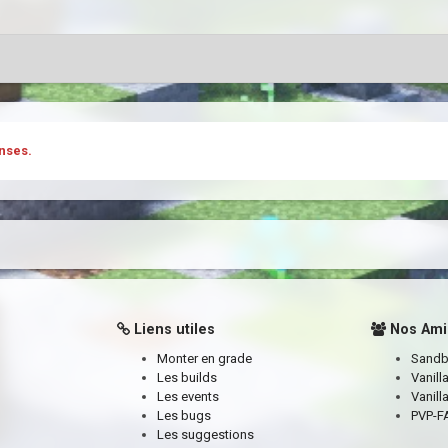
nses.
Liens utiles
Nos Ami
Monter en grade
Sand
Les builds
Vanill
Les events
Vanill
Les bugs
PVP-FA
Les suggestions