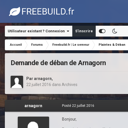
Utilisateur existant ? Connexion
S’inscrire
Accueil
Forums
Freebuild.fr | Le serveur
Plaintes & Déban
Demande de déban de Arnagorn
Par
arnagorn
,
22 juillet 2016
dans
Archives
arnagorn
Posté
22 juillet 2016
Bonjour,