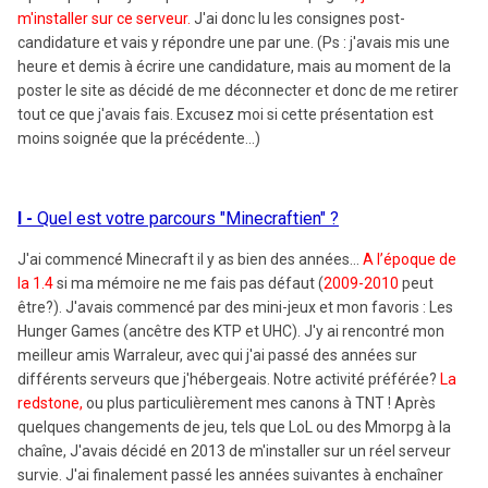
m'installer sur ce serveur.
J'ai donc lu les consignes post-
candidature et vais y répondre une par une. (Ps : j'avais mis une
heure et demis à écrire une candidature, mais au moment de la
poster le site as décidé de me déconnecter et donc de me retirer
tout ce que j'avais fais. Excusez moi si cette présentation est
moins soignée que la précédente...)
I -
Quel est votre parcours "Minecraftien" ?
J'ai commencé Minecraft il y as bien des années...
A l’époque de
la 1.4
si ma mémoire ne me fais pas défaut (
2009-2010
peut
être?). J'avais commencé par des mini-jeux et mon favoris : Les
Hunger Games (ancêtre des KTP et UHC). J'y ai rencontré mon
meilleur amis Warraleur, avec qui j'ai passé des années sur
différents serveurs que j'hébergeais. Notre activité préférée?
La
redstone,
ou plus particulièrement mes canons à TNT ! Après
quelques changements de jeu, tels que LoL ou des Mmorpg à la
chaîne, J'avais décidé en 2013 de m'installer sur un réel serveur
survie. J'ai finalement passé les années suivantes à enchaîner