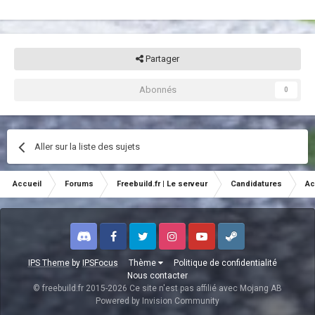
Partager
Abonnés
0
Aller sur la liste des sujets
Accueil
Forums
Freebuild.fr | Le serveur
Candidatures
Ac
Discord
Facebook
Twitter
Instagram
Youtube
Steam
IPS Theme
by
IPSFocus
Thème
Politique de confidentialité
Nous contacter
© freebuild.fr 2015-2026 Ce site n'est pas affilié avec Mojang AB
Powered by Invision Community