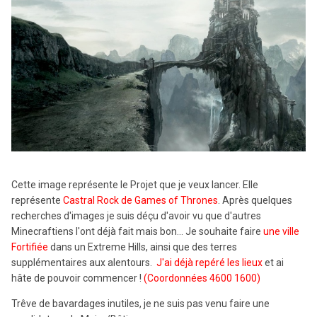
Cette image représente le Projet que je veux lancer. Elle
représente
Castral Rock de Games of Thrones
. Après quelques
recherches d'images je suis déçu d'avoir vu que d'autres
Minecraftiens l'ont déjà fait mais bon... Je souhaite faire
une ville
Fortifiée
dans un Extreme Hills, ainsi que des terres
supplémentaires aux alentours.
J'ai déjà repéré les lieux
et ai
hâte de pouvoir commencer !
(Coordonnées 4600 1600)
Trêve de bavardages inutiles, je ne suis pas venu faire une