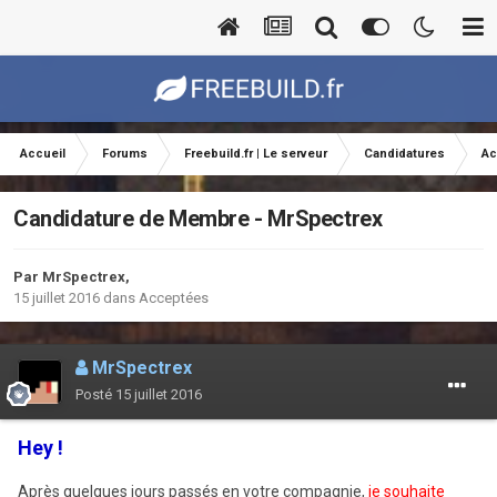
Accueil
Forums
Freebuild.fr | Le serveur
Candidatures
Ac
Candidature de Membre - MrSpectrex
Par
MrSpectrex
,
15 juillet 2016
dans
Acceptées
MrSpectrex
Posté
15 juillet 2016
Hey !
Après quelques jours passés en votre compagnie,
je souhaite