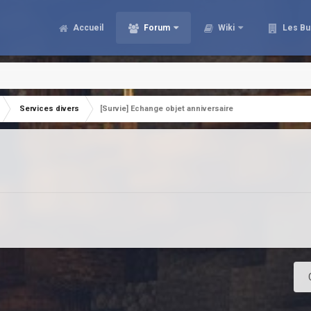
Accueil
Forum
Wiki
Les Bu
Services divers
[Survie] Echange objet anniversaire