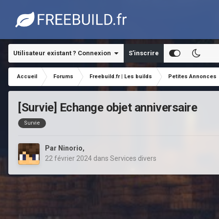
Utilisateur existant ? Connexion
S’inscrire
Accueil
Forums
Freebuild.fr | Les builds
Petites Annonces
[Survie] Echange objet anniversaire
Survie
Par
Ninorio
,
22 février 2024
dans
Services divers