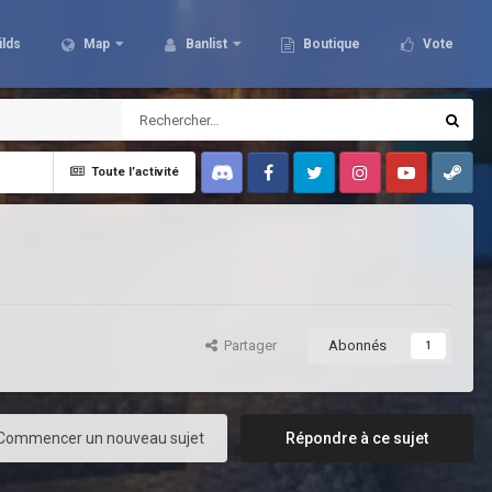
ilds
Map
Banlist
Boutique
Vote
Toute l’activité
Discord
Facebook
Twitter
Instagram
Youtube
Steam
Partager
Abonnés
1
Commencer un nouveau sujet
Répondre à ce sujet