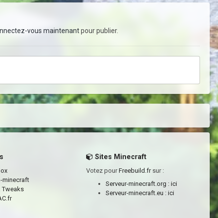
nnectez-vous maintenant
pour publier.
s
Sites Minecraft
box
Votez pour
Freebuild.fr
sur :
a-minecraft
Serveur-minecraft.org :
ici
a Tweaks
Serveur-minecraft.eu :
ici
C.fr