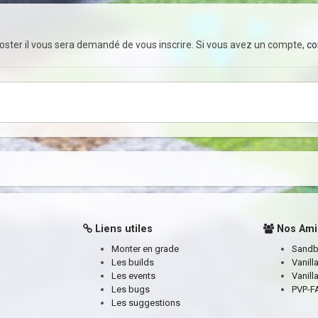
ster il vous sera demandé de vous inscrire. Si vous avez un compte,
co
Liens utiles
Nos Ami
Monter en grade
Sand
Les builds
Vanill
Les events
Vanill
Les bugs
PVP-FA
Les suggestions