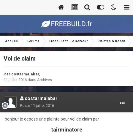
Accueil
Forums
Freebuild.fr | Le serveur
Plaintes & Déban
Vol de claim
Par
costarmalabar
,
11 juillet 2016
dans
Archives
costarmalabar
Posté
11 juillet 2016
bonjour je depose une plainte pour vol de claim par
tairminatore