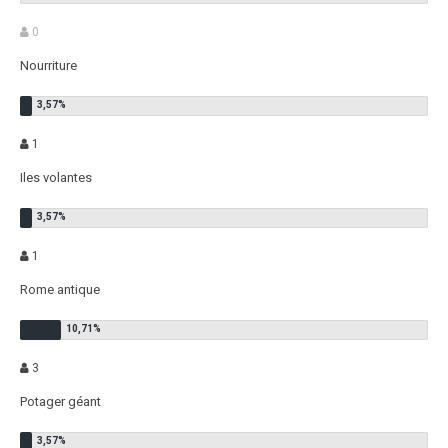
0
Nourriture
1
Iles volantes
1
Rome antique
3
Potager géant