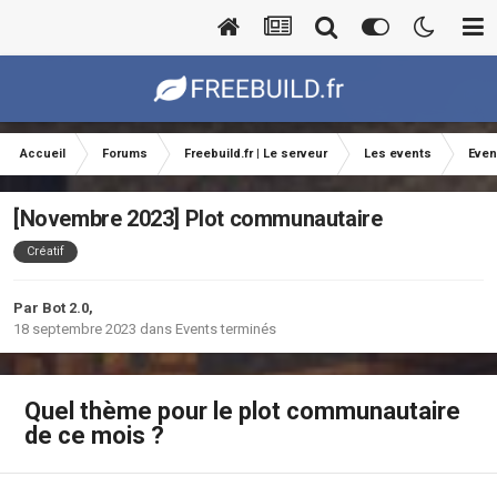
Accueil
Forums
Freebuild.fr | Le serveur
Les events
Even
[Novembre 2023] Plot communautaire
Créatif
Par
Bot 2.0
,
18 septembre 2023
dans
Events terminés
Quel thème pour le plot communautaire
de ce mois ?