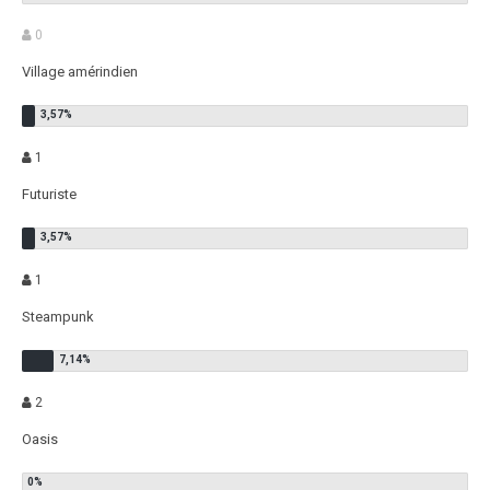
0
Village amérindien
1
Futuriste
1
Steampunk
2
Oasis