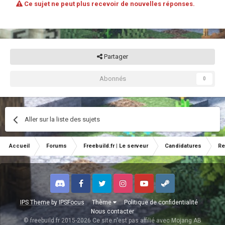
Ce sujet ne peut plus recevoir de nouvelles réponses.
Partager
Abonnés
0
Aller sur la liste des sujets
Accueil
Forums
Freebuild.fr | Le serveur
Candidatures
Re
Discord
Facebook
Twitter
Instagram
Youtube
Steam
IPS Theme
by
IPSFocus
Thème
Politique de confidentialité
Nous contacter
© freebuild.fr 2015-2026 Ce site n'est pas affilié avec Mojang AB