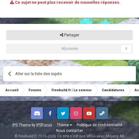
Ce sujet ne peut plus recevoir de nouvelles réponses.
Partager
Abonnés
0
Aller sur la liste des sujets
Accueil
Forums
Freebuild.fr | Le serveur
Candidatures
Ac
Discord
Facebook
Twitter
Instagram
Youtube
Steam
IPS Theme
by
IPSFocus
Thème
Politique de confidentialité
Nous contacter
© freebuild.fr 2015-2026 Ce site n'est pas affilié avec Mojang AB