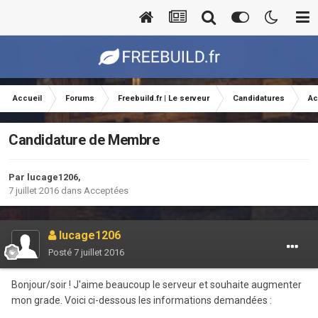
Accueil
Forums
Freebuild.fr | Le serveur
Candidatures
Ac
Candidature de Membre
Par
lucage1206
,
7 juillet 2016
dans
Acceptées
lucage1206
Posté
7 juillet 2016
Bonjour/soir ! J'aime beaucoup le serveur et souhaite augmenter
mon grade. Voici ci-dessous les informations demandées :