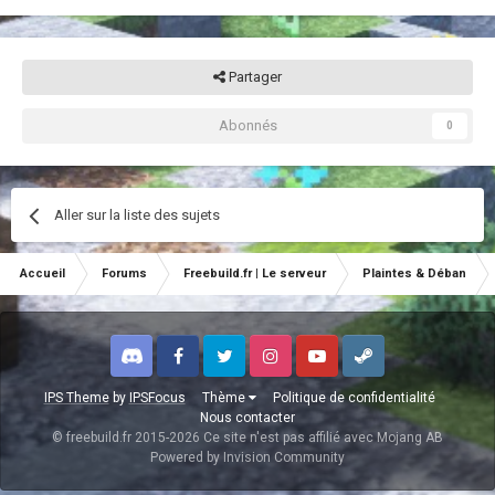
Partager
Abonnés
0
Aller sur la liste des sujets
Accueil
Forums
Freebuild.fr | Le serveur
Plaintes & Déban
Discord
Facebook
Twitter
Instagram
Youtube
Steam
IPS Theme
by
IPSFocus
Thème
Politique de confidentialité
Nous contacter
© freebuild.fr 2015-2026 Ce site n'est pas affilié avec Mojang AB
Powered by Invision Community