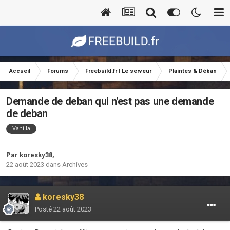
Accueil
Forums
Freebuild.fr | Le serveur
Plaintes & Déban
Demande de deban qui n'est pas une demande
de deban
Vanilla
Par
koresky38
,
22 août 2023
dans
Archives
koresky38
Posté
22 août 2023