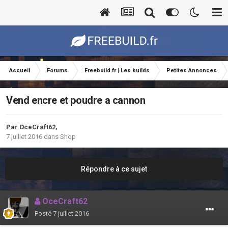
Accueil
Forums
Freebuild.fr | Les builds
Petites Annonces
Vend encre et poudre a cannon
Par
OceCraft62
,
7 juillet 2016
dans
Shop
Répondre à ce sujet
OceCraft62
Posté
7 juillet 2016