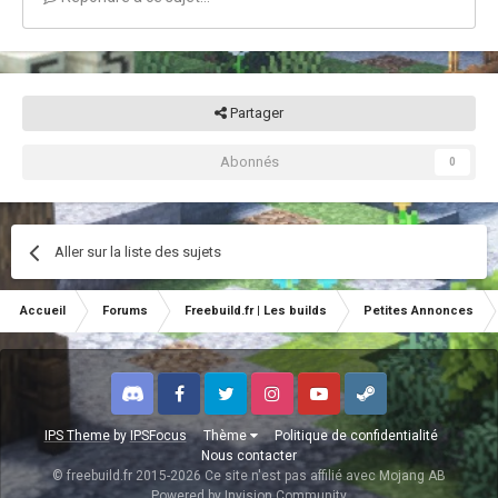
Partager
Abonnés
0
Aller sur la liste des sujets
Accueil
Forums
Freebuild.fr | Les builds
Petites Annonces
Discord
Facebook
Twitter
Instagram
Youtube
Steam
IPS Theme
by
IPSFocus
Thème
Politique de confidentialité
Nous contacter
© freebuild.fr 2015-2026 Ce site n'est pas affilié avec Mojang AB
Powered by Invision Community