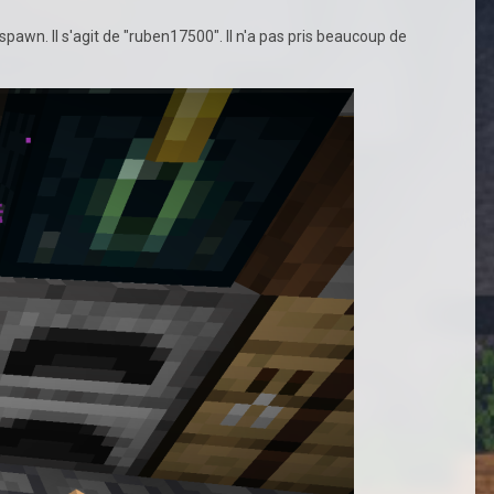
awn. Il s'agit de "ruben17500". Il n'a pas pris beaucoup de