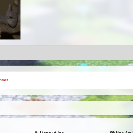
nses.
Liens utiles
Nos Ami