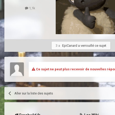
1,1k
3 a
EpiCanard
a verrouillé ce sujet
Ce sujet ne peut plus recevoir de nouvelles répo
Aller sur la liste des sujets
Freebuild.fr
Les Wiki