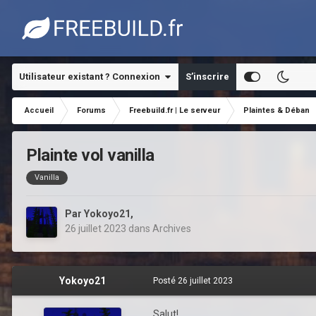
Utilisateur existant ? Connexion
S’inscrire
Accueil
Forums
Freebuild.fr | Le serveur
Plaintes & Déban
Plainte vol vanilla
Vanilla
Par
Yokoyo21
,
26 juillet 2023
dans
Archives
Yokoyo21
Posté
26 juillet 2023
Salut!