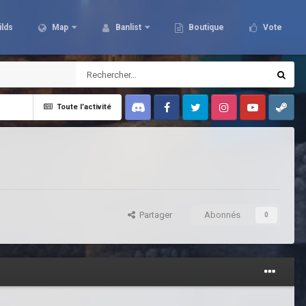
ilds
Map
Banlist
Boutique
Vote
Toute l’activité
Discord
Facebook
Twitter
Instagram
Youtube
Steam
Partager
Abonnés
0