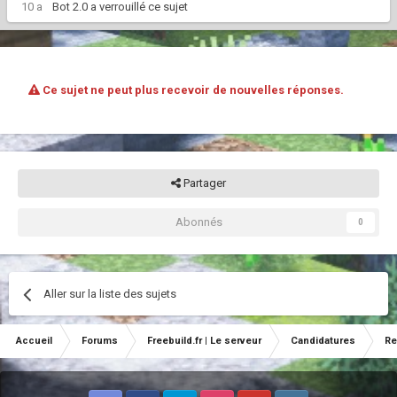
10 a
Bot 2.0
a verrouillé ce sujet
Ce sujet ne peut plus recevoir de nouvelles réponses.
Partager
Abonnés
0
Aller sur la liste des sujets
Accueil
Forums
Freebuild.fr | Le serveur
Candidatures
Re