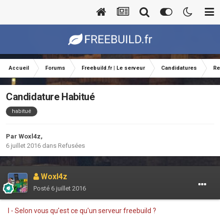
Accueil
Forums
Freebuild.fr | Le serveur
Candidatures
Re
Candidature Habitué
habitué
Par
Woxl4z
,
6 juillet 2016
dans
Refusées
Woxl4z
Posté
6 juillet 2016
I - Selon vous qu'est ce qu'un serveur freebuild ?