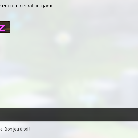
pseudo minecraft in-game.
. Bon jeu à toi !