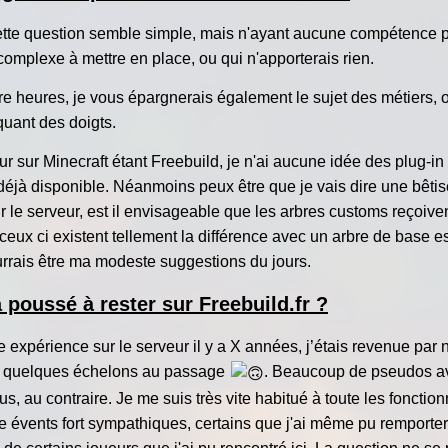
tte question semble simple, mais n'ayant aucune compétence pou
mplexe à mettre en place, ou qui n'apporterais rien.
e heures, je vous épargnerais également le sujet des métiers, o
quant des doigts.
r sur Minecraft étant Freebuild, je n'ai aucune idée des plug-in
éjà disponible. Néanmoins peux être que je vais dire une bêt
le serveur, est il envisageable que les arbres customs reçoivent
eux ci existent tellement la différence avec un arbre de base es
urrais être ma modeste suggestions du jours.
a poussé à rester sur Freebuild.fr ?
expérience sur le serveur il y a X années, j’étais revenue par 
vie quelques échelons au passage
. Beaucoup de pseudos a
, au contraire. Je me suis très vite habitué à toute les fonctio
e évents fort sympathiques, certains que j'ai même pu remporter