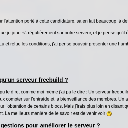
 l'attention porté à cette candidature, sa en fait beaucoup là d
que je joue +/- régulièrement sur notre serveur, et je pense qu'il 
Lu et relue les conditions, j'ai pensé pouvoir présenter une hum
 qu'un serveur freebuild ?
e dire, comme moi même j'ai pu le dire : Un serveur freebuild 
ux compter sur l'entraide et la bienveillance des membres. Un a
 pour l'obtention de certains blocs. Mais j'irais plus loin en disan
. La meilleurs manière de le savoir est de venir voir
ggestions pour améliorer le serveur ?