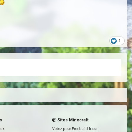
1
s
Sites Minecraft
box
Votez pour
Freebuild.fr
sur :