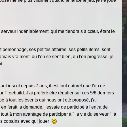
e pose même plus vraiment quand je lance le jeu, je ne joue
 serveur indéniablement, qui me tiendrais à cœur, étant le
t personnage, ses petites affaires, ses petits items, sont
mais vraiment, ou l'on se sent bien, ou l'on progresse, je
nt.
 inscrit depuis 7 ans, il est tout naturel que l'on ne
Freebuild. J'ai préféré être régulier sur ces 5/6 derniers
é à tout les évents qui nous ont été proposé, j'ai
en ferait la demande, j'essaie de participé à l'entraide
 tout à mon avantage de participer à " la vie du serveur ", à
urs copains avec qui jouer