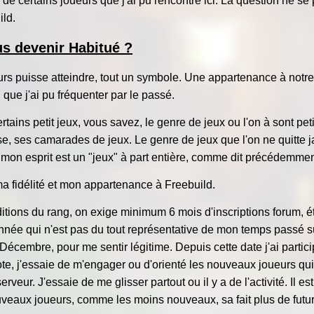
 de certains joueurs que j'ai pu rencontré ici. La question ne s
ild.
us devenir Habitué ?
urs puisse atteindre, tout un symbole. Une appartenance à notre
 que j'ai pu fréquenter par le passé.
tains petit jeux, vous savez, le genre de jeux ou l'on à sont peti
se, ses camarades de jeux. Le genre de jeux que l'on ne quitte ja
 mon esprit est un "jeux" à part entière, comme dit précédemme
ma fidélité et mon appartenance à Freebuild.
ions du rang, on exige minimum 6 mois d'inscriptions forum, étant
née qui n'est pas du tout représentative de mon temps passé sur 
écembre, pour me sentir légitime. Depuis cette date j'ai particip
ote, j'essaie de m'engager ou d'orienté les nouveaux joueurs qui 
ur. J'essaie de me glisser partout ou il y a de l'activité. Il est
 nouveaux joueurs, comme les moins nouveaux, sa fait plus de fut