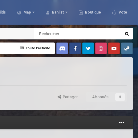
ilds
Map
Banlist
Boutique
Vote
Toute l’activité
Discord
Facebook
Twitter
Instagram
Youtube
Steam
Partager
Abonnés
0