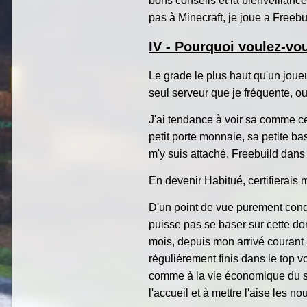
bons conseils et la bienveillance
pas à Minecraft, je joue a Freebu
IV - Pourquoi voulez-vo
Le grade le plus haut qu'un joue
seul serveur que je fréquente, ou
J'ai tendance à voir sa comme cer
petit porte monnaie, sa petite ba
m'y suis attaché. Freebuild dans
En devenir Habitué, certifierais 
D'un point de vue purement condit
puisse pas se baser sur cette don
mois, depuis mon arrivé courant D
régulièrement finis dans le top v
comme à la vie économique du serve
l'accueil et à mettre l'aise les