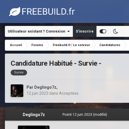
Utilisateur existant ? Connexion
S’inscrire
Accueil
Forums
Freebuild.fr | Le serveur
Candidatures
Candidature Habitué - Survie -
Survie
Par
Deglingo7z
,
12 juin 2023
dans
Acceptées
Deglingo7z
Posté
12 juin 2023
(modifié)