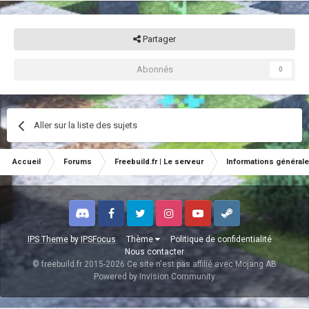
Partager
Abonnés
0
Aller sur la liste des sujets
Accueil
Forums
Freebuild.fr | Le serveur
Informations général
Discord
Facebook
Twitter
Instagram
Youtube
Steam
IPS Theme
by
IPSFocus
Thème
Politique de confidentialité
Nous contacter
© freebuild.fr 2015-2026 Ce site n'est pas affilié avec Mojang AB
Powered by Invision Community