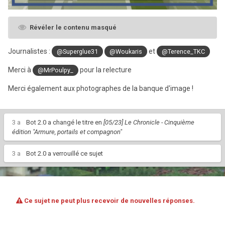
Révéler le contenu masqué
Journalistes :
et
@Superglue31
@Woukaris
@Terence_TKC
Merci à
pour la relecture
@MrPoulp y_
Merci également aux photographes de la banque d'image !
3 a
Bot 2.0
a changé le titre en
[05/23] Le Chronicle - Cinquième
édition "Armure, portails et compagnon"
3 a
Bot 2.0
a verrouillé ce sujet
Ce sujet ne peut plus recevoir de nouvelles réponses.