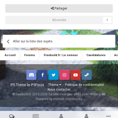
Partager
Abonnés
0
Aller sur la liste des sujets
Accueil
Forums
Freebuild.fr | Le serveur
Candidatures
Ac
Discord
Facebook
Twitter
Instagram
Youtube
Steam
IPS Theme
by
IPSFocus
Thème
Politique de confidentialité
Nous contacter
© freebuild.fr 2015-2026 Ce site n'est pas affilié avec Mojang AB
Powered by Invision Community