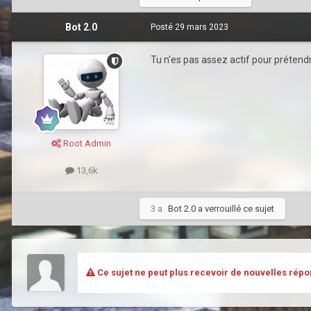
Bot 2.0
Posté
29 mars 2023
Tu n'es pas assez actif pour prétend
Root Admin
13,6k
3 a
Bot 2.0
a verrouillé ce sujet
Ce sujet ne peut plus recevoir de nouvelles répo