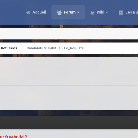
Accueil
Forum
Wiki
Les Bu
Refusées
Candidature Habitué - Le_bouliste
ur freebuild ?