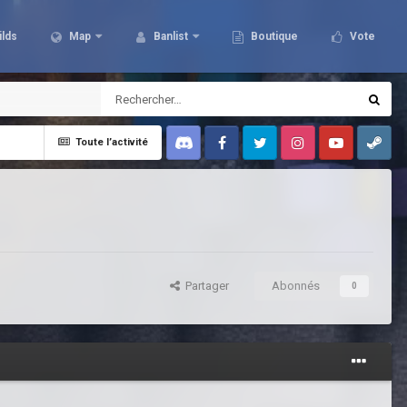
ilds
Map
Banlist
Boutique
Vote
Toute l’activité
Discord
Facebook
Twitter
Instagram
Youtube
Steam
Partager
Abonnés
0