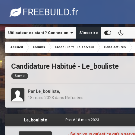
Utilisateur existant ? Connexion
S’inscrire
Accueil
Forums
Freebuild.fr | Le serveur
Candidatures
Candidature Habitué - Le_bouliste
Survie
Par
Le_bouliste
,
18 mars 2023
dans
Refusées
Le_bouliste
Posté
18 mars 2023
I - Selon vous qu'est ce qu'un serve